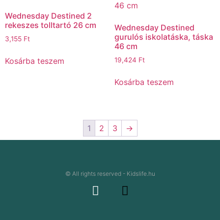
Wednesday Destined 2
rekeszes tolltartó 26 cm
Wednesday Destined
gurulós iskolatáska, táska
3,155
Ft
46 cm
Kosárba teszem
19,424
Ft
Kosárba teszem
1
2
3
→
© All rights reserved - Kidslife.hu