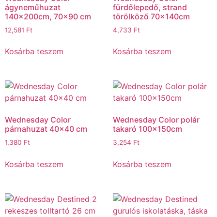
ágyneműhuzat
fürdőlepedő, strand
140×200cm, 70×90 cm
törölköző 70x140cm
12,581
Ft
4,733
Ft
Kosárba teszem
Kosárba teszem
Wednesday Color
Wednesday Color polár
párnahuzat 40×40 cm
takaró 100x150cm
1,380
Ft
3,254
Ft
Kosárba teszem
Kosárba teszem