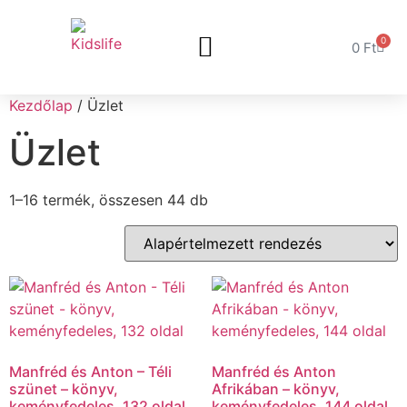
0
0
Ft
Kezdőlap
/ Üzlet
Üzlet
1–16 termék, összesen 44 db
Manfréd és Anton – Téli
Manfréd és Anton
szünet – könyv,
Afrikában – könyv,
keményfedeles, 132 oldal
keményfedeles, 144 oldal