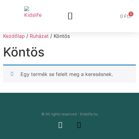
0
0
Ft
Kezdőlap
/
Ruházat
/ Köntös
Köntös
Egy termék se felelt meg a keresésnek.
© All rights reserved - Kidslife.hu