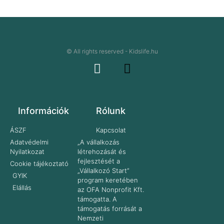
© All rights reserved - Kidslife.hu
Információk
Rólunk
ÁSZF
Kapcsolat
Adatvédelmi
„A vállalkozás
Nyilatkozat
létrehozását és
fejlesztését a
Cookie tájékoztató
„Vállalkozó Start”
GYIK
program keretében
Elállás
az OFA Nonprofit Kft.
támogatta. A
támogatás forrását a
Nemzeti