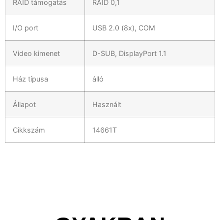
RAID támogatás
RAID 0,1
I/O port
USB 2.0 (8x), COM
Video kimenet
D-SUB, DisplayPort 1.1
Ház típusa
álló
Állapot
Használt
Cikkszám
14661T