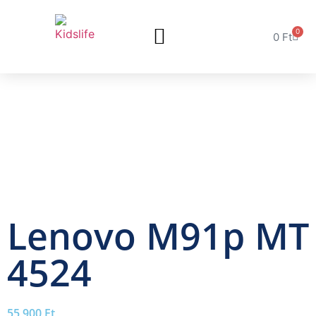
0
0
Ft
Lenovo M91p MT
4524
55,900
Ft