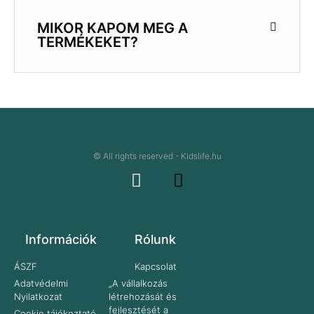
MIKOR KAPOM MEG A
TERMÉKEKET?
© All rights reserved - Kidslife.hu
Információk
Rólunk
ÁSZF
Kapcsolat
Adatvédelmi
„A vállalkozás
Nyilatkozat
létrehozását és
fejlesztését a
Cookie tájékoztató