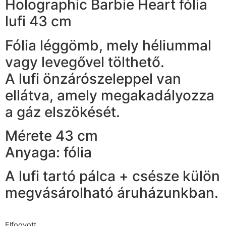
Holographic Barbie Heart fólia
lufi 43 cm
Fólia léggömb, mely héliummal
vagy levegővel tölthető.
A lufi önzárószeleppel van
ellátva, amely megakadályozza
a gáz elszökését.
Mérete 43 cm
Anyaga: fólia
A lufi tartó pálca + csésze külön
megvásárolható áruházunkban.
Elfogyott