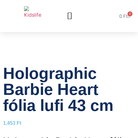
0
0
Ft
Holographic
Barbie Heart
fólia lufi 43 cm
1,453
Ft